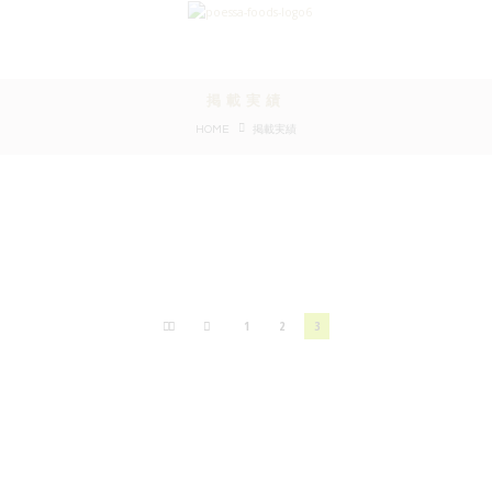
掲載実績
HOME
掲載実績
(English) SENMON RYORI MAGAZINE –
May 2014
1
2
3
2014-05-05
(Español) Promoción de Caviaroli