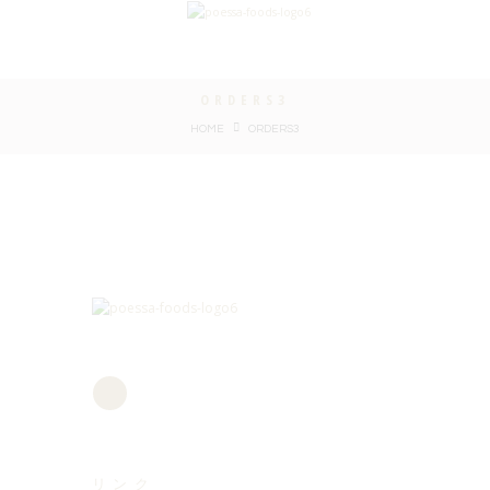
ORDERS3
HOME
ORDERS3
リンク