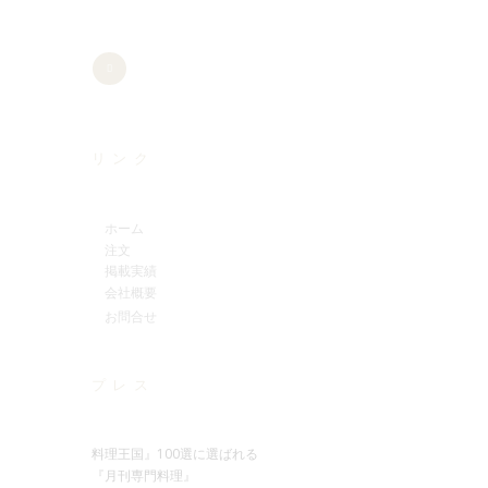
リンク
ホーム
注文
掲載実績
会社概要
お問合せ
プレス
料理王国』100選に選ばれる
『月刊専門料理』