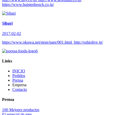
https://www.huistenbosch.co.jp/
Sibari
2017-02-02
https://www.okuwa.net/store/pare/001.html http://oshiolive.jp/
Links
INICIO
Pedidos
Prensa
Empresa
Contacto
Prensa
100 Mejores productos
El especial de mes