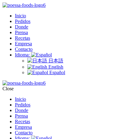
Inicio
Pedidos
Donde
Prensa
Recetas
Empresa
Contacto
Idioma:
日本語
English
Español
Close
Inicio
Pedidos
Donde
Prensa
Recetas
Empresa
Contacto
Idioma: