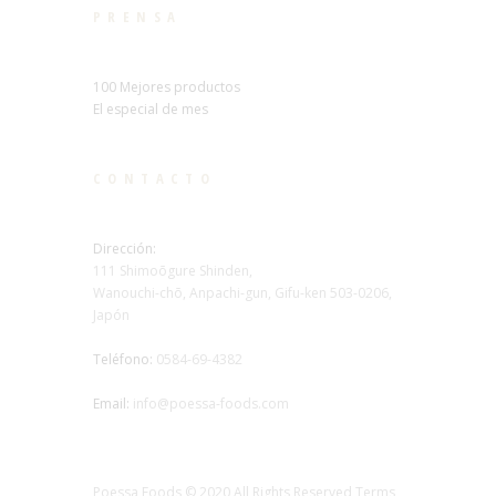
PRENSA
100 Mejores productos
El especial de mes
CONTACTO
Dirección:
111 Shimoōgure Shinden,
Wanouchi-chō, Anpachi-gun, Gifu-ken 503-0206,
Japón
Teléfono:
0584-69-4382
Email:
info@poessa-foods.com
Poessa Foods © 2020 All Rights Reserved Terms