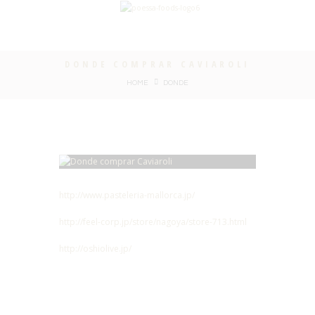
DONDE COMPRAR CAVIAROLI
HOME
DONDE
http://www.pasteleria-mallorca.jp/
http://feel-corp.jp/store/nagoya/store-713.html
http://oshiolive.jp/