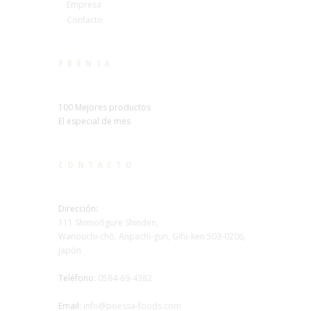
Empresa
Contacto
PRENSA
100 Mejores productos
El especial de mes
CONTACTO
Dirección:
111 Shimoōgure Shinden,
Wanouchi-chō, Anpachi-gun, Gifu-ken 503-0206,
Japón
Teléfono:
0584-69-4382
Email:
info@poessa-foods.com