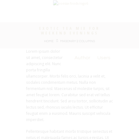
EXOTIC TEA MIX FOR
WEEKEND EVENINGS
HOME
MASONRY 2 COLUMNS
Lorem ipsum dolor
sit amet, consectetur
Author
Users
adipiscing elit. Nunc
porta fringilla
ullamcorper. Morbi felis orci, lacinia a velit et,
sodales condimentum metus. Nulla non
fermentum nisl. Maecenas id molestie turpis, sit
amet feugiat lorem. Curabitur sed erat vel tellus
hendrerit tincidunt. Sed arcu tortor, sollicitudin ac
lectus sed, rhoncus iaculis lectus. Ut efficitur
feugiat enim a euismod. Mauris suscipit vehicula
imperdiet.
Pellentesque habitant morbi tristique senectus et
netus et malesuada fames ac turpis egestas. Ut