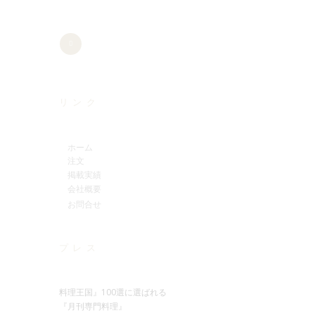
リンク
ホーム
注文
掲載実績
会社概要
お問合せ
プレス
料理王国』100選に選ばれる
『月刊専門料理』