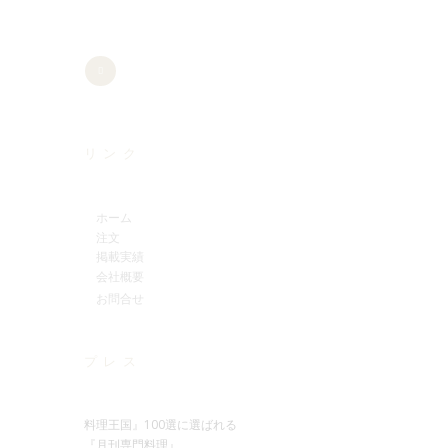
リンク
ホーム
注文
掲載実績
会社概要
お問合せ
プレス
料理王国』100選に選ばれる
『月刊専門料理』