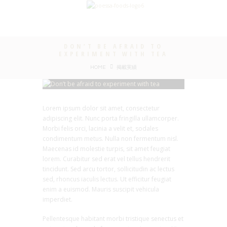
DON’T BE AFRAID TO
EXPERIMENT WITH TEA
HOME
掲載実績
Lorem ipsum dolor sit amet, consectetur
adipiscing elit. Nunc porta fringilla ullamcorper.
Morbi felis orci, lacinia a velit et, sodales
condimentum metus. Nulla non fermentum nisl.
Maecenas id molestie turpis, sit amet feugiat
lorem. Curabitur sed erat vel tellus hendrerit
tincidunt. Sed arcu tortor, sollicitudin ac lectus
sed, rhoncus iaculis lectus. Ut efficitur feugiat
enim a euismod. Mauris suscipit vehicula
imperdiet.
Pellentesque habitant morbi tristique senectus et