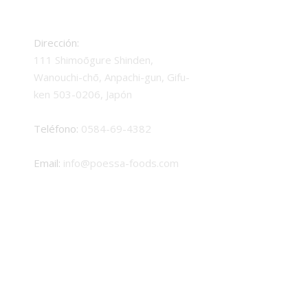
Dirección:
111 Shimoōgure Shinden,
Wanouchi-chō, Anpachi-gun, Gifu-
ken 503-0206, Japón
Teléfono:
0584-69-4382
Email:
info@poessa-foods.com