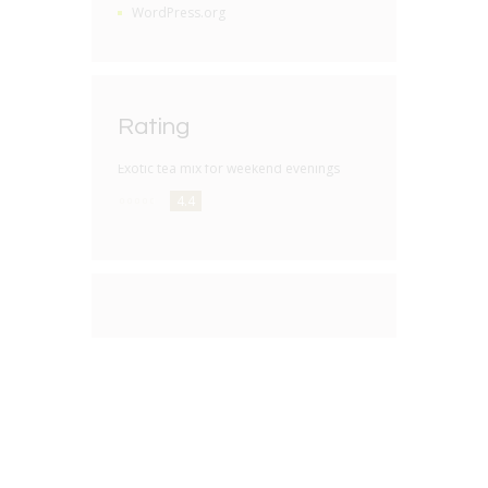
WordPress.org
Rating
Exotic tea mix for weekend evenings
4.4