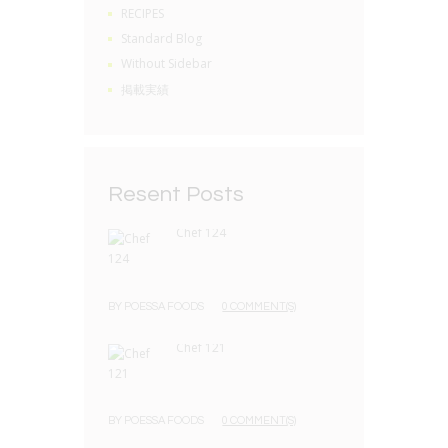
RECIPES
Standard Blog
Without Sidebar
掲載実績
Resent Posts
Chef 124
BY
POESSA FOODS
0 COMMENT(S)
Chef 121
BY
POESSA FOODS
0 COMMENT(S)