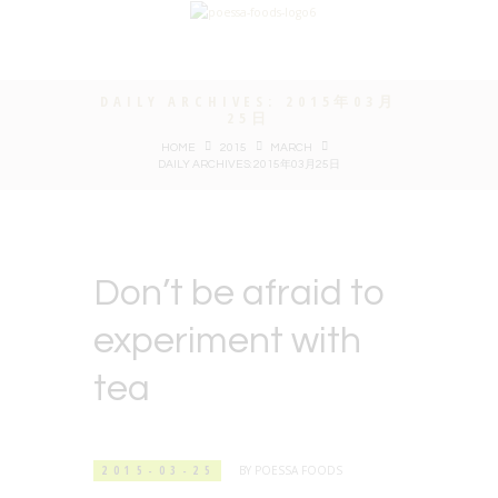
DAILY ARCHIVES: 2015年03月
25日
HOME
2015
MARCH
DAILY ARCHIVES: 2015年03月25日
Don’t be afraid to
experiment with
tea
2015-03-25
BY
POESSA FOODS