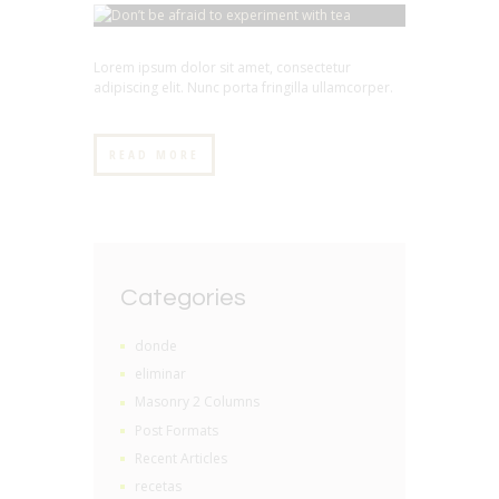
Lorem ipsum dolor sit amet, consectetur
adipiscing elit. Nunc porta fringilla ullamcorper.
READ MORE
Categories
donde
eliminar
Masonry 2 Columns
Post Formats
Recent Articles
recetas