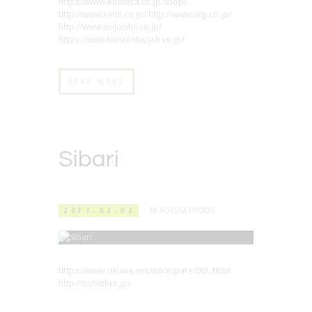
https://www.enoteca.co.jp/shop/
http://www.kaldi.co.jp/ http://www.uny.co.jp/
http://www.seijoishii.co.jp/
https://www.huistenbosch.co.jp/
READ MORE
Sibari
2017-02-02
BY
POESSA FOODS
https://www.okuwa.net/store/pare/001.html
http://oshiolive.jp/