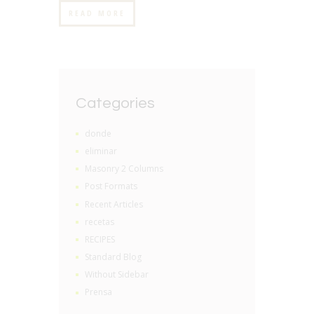
READ MORE
Categories
donde
eliminar
Masonry 2 Columns
Post Formats
Recent Articles
recetas
RECIPES
Standard Blog
Without Sidebar
Prensa