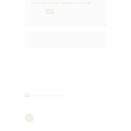
Exotic tea mix for weekend evenings
4.4