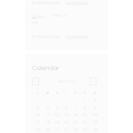
BY
POESSA FOODS
0 COMMENT(S)
Chef 121
BY
POESSA FOODS
0 COMMENT(S)
Calendar
ABRIL
2017
L
M
X
J
V
S
D
1
2
3
4
5
6
7
8
9
10
11
12
13
14
15
16
17
18
19
20
21
22
23
24
25
26
27
28
29
30