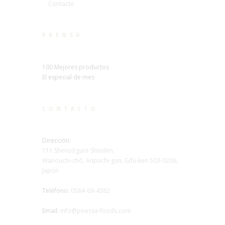
Contacto
PRENSA
100 Mejores productos
El especial de mes
CONTACTO
Dirección:
111 Shimoōgure Shinden,
Wanouchi-chō, Anpachi-gun, Gifu-ken 503-0206,
Japón
Teléfono:
0584-69-4382
Email:
info@poessa-foods.com