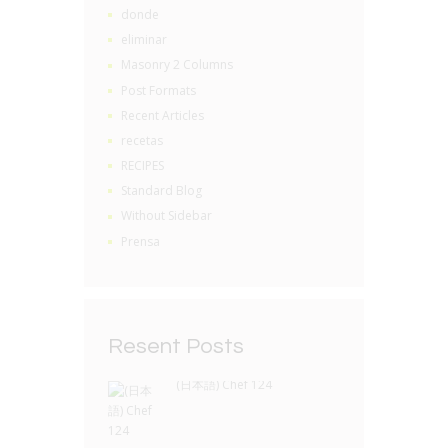
donde
eliminar
Masonry 2 Columns
Post Formats
Recent Articles
recetas
RECIPES
Standard Blog
Without Sidebar
Prensa
Resent Posts
(日本語) Chef 124