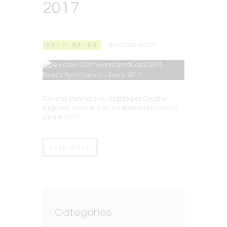
2017
2017-04-26
BY
POESSA FOODS
Caviaroli trufa ha sido elegido por Cousine
Kingdom, como uno de los mejores productos
para el 2017.
READ MORE
Categories