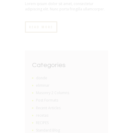
Lorem ipsum dolor sit amet, consectetur
adipiscing elit. Nunc porta fringilla ullamcorper.
READ MORE
Categories
donde
eliminar
Masonry 2 Columns
Post Formats
Recent Articles
recetas
RECIPES
Standard Blog