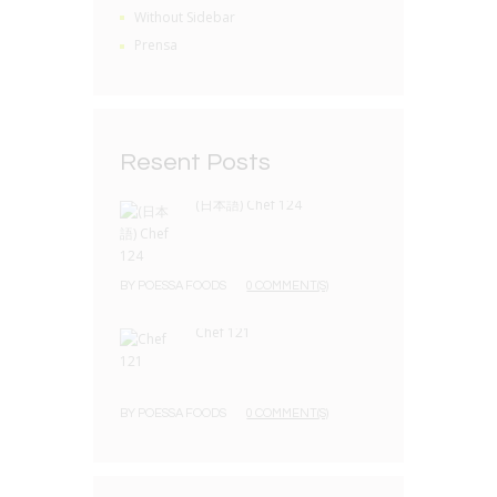
Without Sidebar
Prensa
Resent Posts
(日本語) Chef 124
BY
POESSA FOODS
0 COMMENT(S)
Chef 121
BY
POESSA FOODS
0 COMMENT(S)