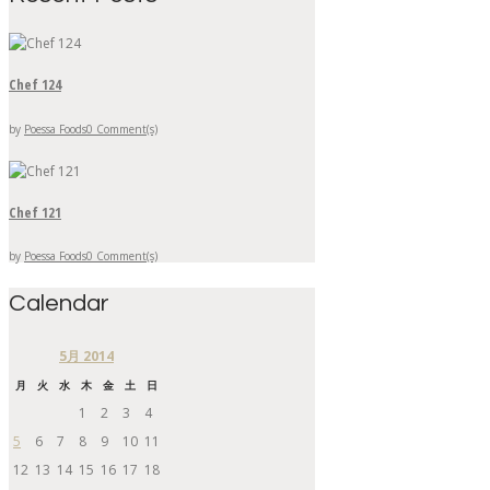
Chef 124
by
Poessa Foods
0 Comment(s)
Chef 121
by
Poessa Foods
0 Comment(s)
Calendar
5月
2014
月
火
水
木
金
土
日
1
2
3
4
5
6
7
8
9
10
11
12
13
14
15
16
17
18