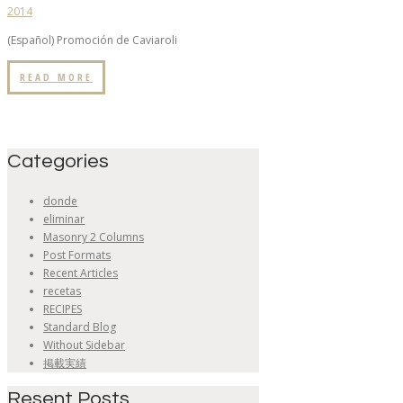
(Español) Promoción de Caviaroli
READ MORE
Categories
donde
eliminar
Masonry 2 Columns
Post Formats
Recent Articles
recetas
RECIPES
Standard Blog
Without Sidebar
掲載実績
Resent Posts