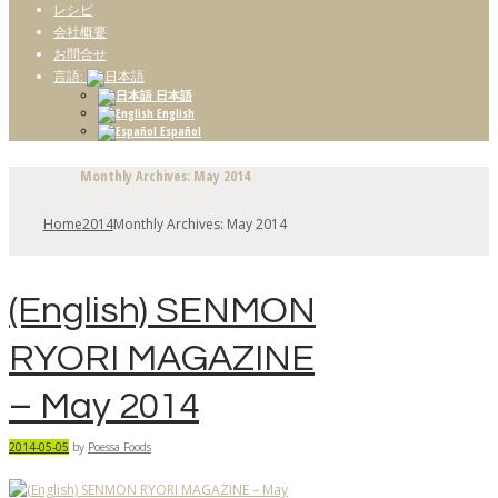
レシピ
会社概要
お問合せ
言語:
日本語
English
Español
Monthly Archives: May 2014
Home
2014
Monthly Archives: May 2014
(English) SENMON
RYORI MAGAZINE
– May 2014
2014-05-05
by
Poessa Foods