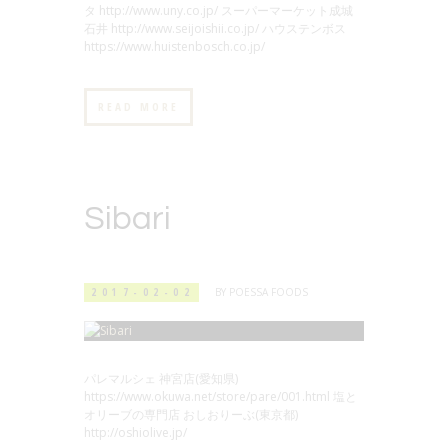
タ http://www.uny.co.jp/ スーパーマーケット成城
石井 http://www.seijoishii.co.jp/ ハウステンボス
https://www.huistenbosch.co.jp/
READ MORE
Sibari
2017-02-02
BY
POESSA FOODS
パレマルシェ 神宮店(愛知県)
https://www.okuwa.net/store/pare/001.html 塩と
オリーブの専門店 おしおりーぶ(東京都)
http://oshiolive.jp/