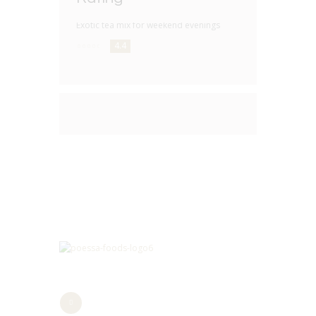
Exotic tea mix for weekend evenings
4.4