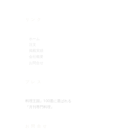
リンク
ホーム
注文
掲載実績
会社概要
お問合せ
プレス
料理王国』100選に選ばれる
『月刊専門料理』
お問合せ