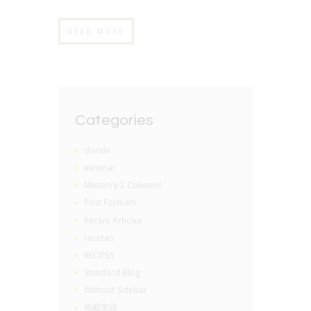
READ MORE
Categories
donde
eliminar
Masonry 2 Columns
Post Formats
Recent Articles
recetas
RECIPES
Standard Blog
Without Sidebar
掲載実績