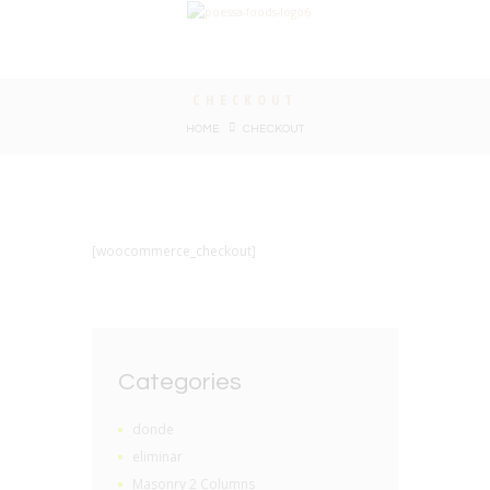
CHECKOUT
HOME
CHECKOUT
[woocommerce_checkout]
Categories
donde
eliminar
Masonry 2 Columns