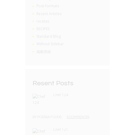
Post Formats
Recent Articles
recetas
RECIPES
Standard Blog
Without Sidebar
掲載実績
Resent Posts
Chef 124
BY
POESSA FOODS
0 COMMENT(S)
Chef 121