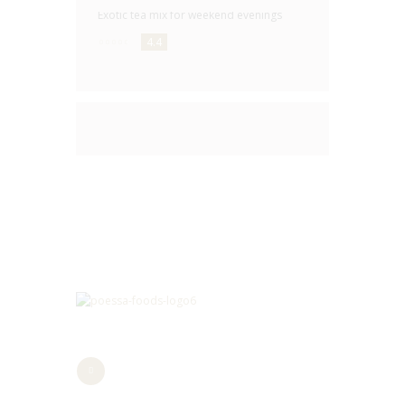
Exotic tea mix for weekend evenings
4.4