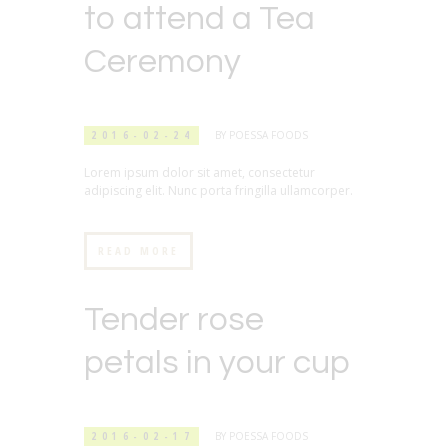
to attend a Tea
Ceremony
2016-02-24
BY
POESSA FOODS
Lorem ipsum dolor sit amet, consectetur
adipiscing elit. Nunc porta fringilla ullamcorper.
READ MORE
Tender rose
petals in your cup
2016-02-17
BY
POESSA FOODS