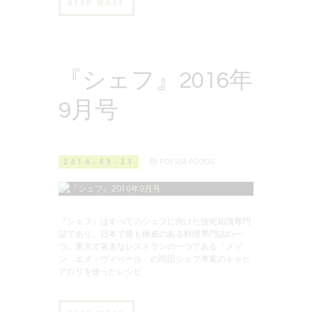
READ MORE
『シェフ』2016年
9月号
2016-09-25
BY
POESSA FOODS
『シェフ』はすべてのシェフに向けた技術知識専門
誌であり、日本で最も権威のある料理専門誌の一
つ。東京で著名なレストランの一つである「メゾ
ン エメ・ヴィベール」の岡田シェフ考案のキャビ
アロリを使ったレシピ