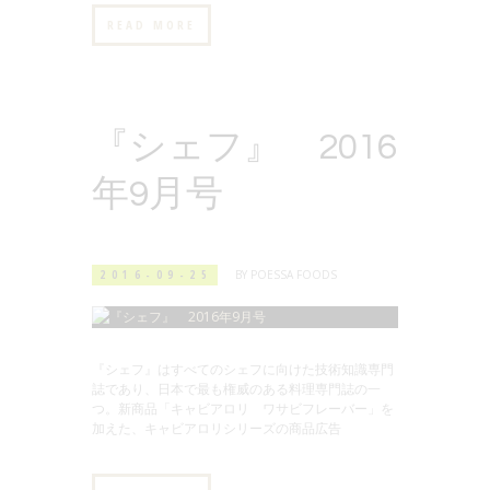
READ MORE
『シェフ』 2016
年9月号
2016-09-25
BY
POESSA FOODS
『シェフ』はすべてのシェフに向けた技術知識専門
誌であり、日本で最も権威のある料理専門誌の一
つ。新商品「キャビアロリ ワサビフレーバー」を
加えた、キャビアロリシリーズの商品広告