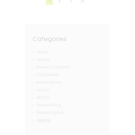
1
2
Categories
donde
eliminar
Masonry 2 Columns
Post Formats
Recent Articles
recetas
RECIPES
Standard Blog
Without Sidebar
掲載実績