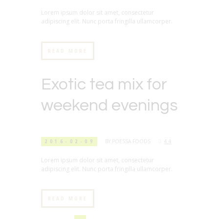
Lorem ipsum dolor sit amet, consectetur
adipiscing elit. Nunc porta fringilla ullamcorper.
READ MORE
Exotic tea mix for
weekend evenings
2016-02-09
BY
POESSA FOODS
4.4
Lorem ipsum dolor sit amet, consectetur
adipiscing elit. Nunc porta fringilla ullamcorper.
READ MORE