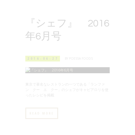
『シェフ』 2016
年6月号
2016-06-27
BY
POESSA FOODS
東京で著名なレストランの一つである「ランファ
ン クー エ クー」のシェフがキャビアロリを使
ったレシピを掲載
READ MORE